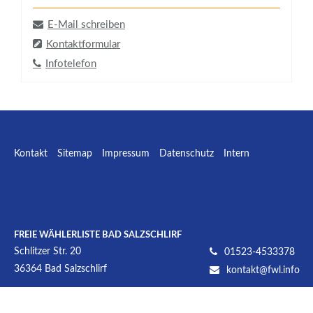
E-Mail schreiben
Kontaktformular
Infotelefon
Kontakt
Sitemap
Impressum
Datenschutz
Intern
Facebook
E-mail
W
FREIE WÄHLERLISTE BAD SALZSCHLIRF
Schlitzer Str. 20
01523-4533378
36364
Bad Salzschlirf
kontakt@fwl.info