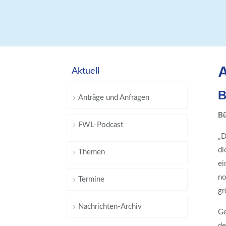
A
Aktuell
B
Anträge und Anfragen
Bü
FWL-Podcast
„D
di
Themen
ei
no
Termine
gr
Nachrichten-Archiv
Ge
de