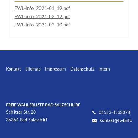
FWL-info_2021-01_19.pdf
FWL-info_2021-02_12.pdf
FWL-info_2021-03_10.pdf
Kontakt
Sitemap
Impressum
Datenschutz
Intern
Facebook
E-mail
W
FREIE WÄHLERLISTE BAD SALZSCHLIRF
Schlitzer Str. 20
01523-4533378
36364
Bad Salzschlirf
kontakt@fwl.info