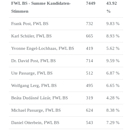
FWL BS - Summe Kandidaten-
7449
43.92
Stimmen
%
Frank Post, FWL BS
732
9.83 %
Karl Schüler, FWL BS
665
8.93 %
Yvonne Engel-Lochhaas, FWL BS
419
5.62 %
Dr. David Post, FWL BS
714
9.59 %
Ute Passarge, FWL BS
512
6.87 %
Wolfgang Lerg, FWL BS
495
6.65 %
Beáta Dudásné Lázár, FWL BS
319
4.28 %
Michael Passarge, FWL BS
624
8.38 %
Daniel Otterbein, FWL BS
543
7.29 %