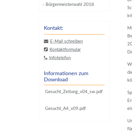
Bürgermeisterwahl 2018
Sc
kr
Kontakt:
Mi
Be
E-Mail schreiben
20
Kontaktformular
Da
Infotelefon
We
da
Informationen zum
Download
kö
Gesucht_Zeitung_v04_sw.pdf
Sp
Er
Gesucht_A4_v09.pdf
ei
Un
fü