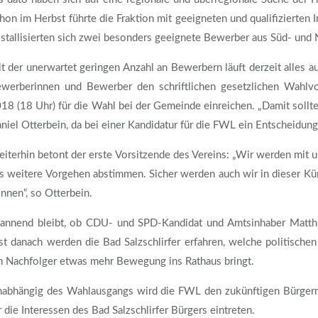
hon im Herbst führte die Fraktion mit geeigneten und qualifizierten
istallisierten sich zwei besonders geeignete Bewerber aus Süd- und
t der unerwartet geringen Anzahl an Bewerbern läuft derzeit alles
werberinnen und Bewerber den schriftlichen gesetzlichen Wahlv
18 (18 Uhr) für die Wahl bei der Gemeinde einreichen. „Damit sollte 
niel Otterbein, da bei einer Kandidatur für die FWL ein Entscheidun
iterhin betont der erste Vorsitzende des Vereins: „Wir werden mit
s weitere Vorgehen abstimmen. Sicher werden auch wir in dieser Kü
nnen“, so Otterbein.
annend bleibt, ob CDU- und SPD-Kandidat und Amtsinhaber Matth
st danach werden die Bad Salzschlirfer erfahren, welche politisc
n Nachfolger etwas mehr Bewegung ins Rathaus bringt.
abhängig des Wahlausgangs wird die FWL den zukünftigen Bürgermei
r die Interessen des Bad Salzschlirfer Bürgers eintreten.