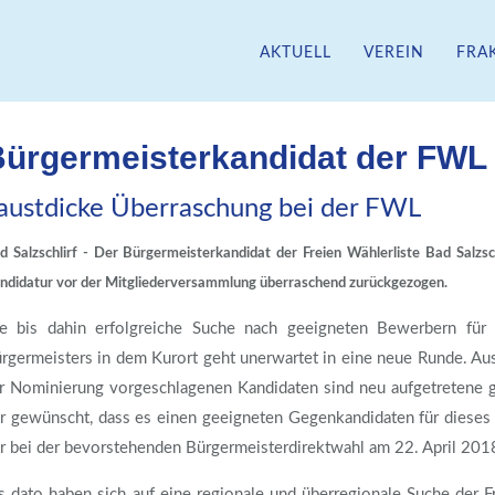
AKTUELL
VEREIN
FRA
WAHLHEIMAT
ürgermeisterkandidat der FWL 
austdicke Überraschung bei der FWL
d Salzschlirf - Der Bürgermeisterkandidat der Freien Wählerliste Bad Salzs
ndidatur vor der Mitgliederversammlung überraschend zurückgezogen.
e bis dahin erfolgreiche Suche nach geeigneten Bewerbern für 
rgermeisters in dem Kurort geht unerwartet in eine neue Runde. Au
r Nominierung vorgeschlagenen Kandidaten sind neu aufgetretene ge
r gewünscht, dass es einen geeigneten Gegenkandidaten für dieses A
r bei der bevorstehenden Bürgermeisterdirektwahl am 22. April 2018
s dato haben sich auf eine regionale und überregionale Suche der 