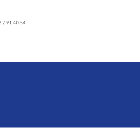
48 / 91 40 54
Facebook
E-mail
WhatsApp