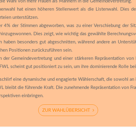
 die Wahl von mehr Frauen als Männern in die Gemeindevertretung.
nwahl hat einen höheren Stellenwert als die Listenwahl. Dies de
rteien unterstützen.
4% der Stimmen abgeworben, was zu einer Verschiebung der Sitzv
 hinzugewonnen. Dies zeigt, wie wichtig das gewählte Berechnungsver
n haben besonders gut abgeschnitten, während andere an Unterstüt
chen Positionen zurückzuführen sein.
 der Gemeindevertretung und einer stärkeren Repräsentation von F
 FWL scheint gut positioniert zu sein, um ihre dominierende Rolle be
schlirf eine dynamische und engagierte Wählerschaft, die sowohl an i
 FWL bleibt die führende Kraft. Die zunehmende Repräsentation von F
rspektiven einbringen.
ZUR WAHLÜBERSICHT