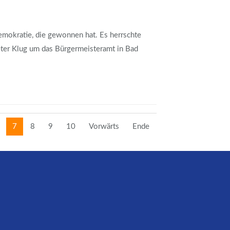
emokratie, die gewonnen hat. Es herrschte
eter Klug um das Bürgermeisteramt in Bad
7
8
9
10
Vorwärts
Ende
Facebook
E-mail
WhatsApp